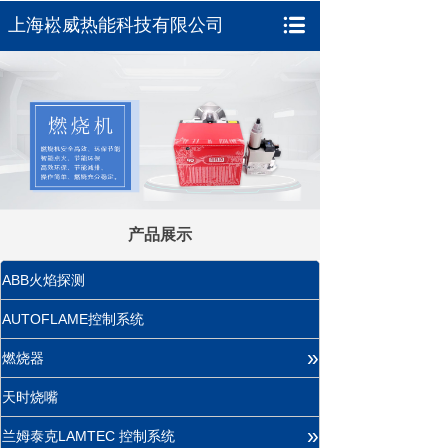
上海崧威热能科技有限公司
产品展示
ABB火焰探测
AUTOFLAME控制系统
»
燃烧器
天时烧嘴
»
兰姆泰克LAMTEC 控制系统