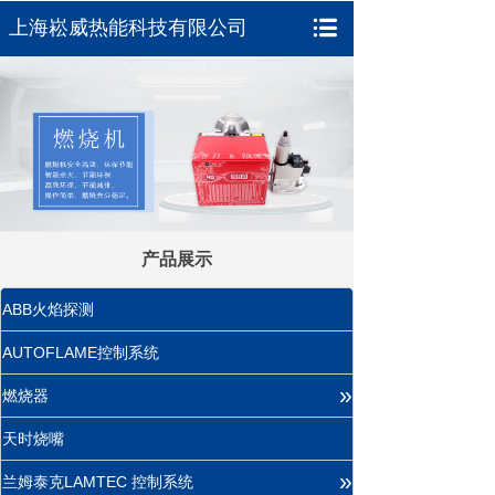
上海崧威热能科技有限公司
产品展示
ABB火焰探测
AUTOFLAME控制系统
»
燃烧器
天时烧嘴
»
兰姆泰克LAMTEC 控制系统